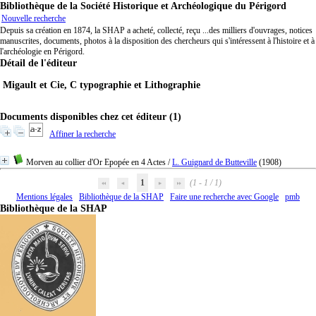
Bibliothèque de la Société Historique et Archéologique du Périgord
Nouvelle recherche
Depuis sa création en 1874, la SHAP a acheté, collecté, reçu ...des milliers d'ouvrages, notices
manuscrites, documents, photos à la disposition des chercheurs qui s'intéressent à l'histoire et à
l'archéologie en Périgord.
Détail de l'éditeur
Migault et Cie, C typographie et Lithographie
Documents disponibles chez cet éditeur (1)
Affiner la recherche
Morven au collier d'Or Epopée en 4 Actes
/
L. Guignard de Butteville
(1908)
1
(1 - 1 / 1)
Mentions légales
Bibliothèque de la SHAP
Faire une recherche avec Google
pmb
Bibliothèque de la SHAP