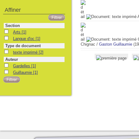
Affiner
Section
Arts
[1]
Langue d'oc
[1]
Chignac
/
Gaston Guillaumie
(19
Type de document
texte imprimé
[2]
Auteur
Gardelles
[1]
Guillaumie
[1]