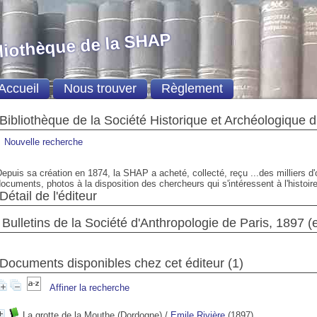
liothèque de la SHAP
Accueil
Nous trouver
Règlement
Bibliothèque de la Société Historique et Archéologique 
Nouvelle recherche
epuis sa création en 1874, la SHAP a acheté, collecté, reçu ...des milliers d
ocuments, photos à la disposition des chercheurs qui s'intéressent à l'histoire
Détail de l'éditeur
Bulletins de la Société d'Anthropologie de Paris, 1897 (e
Documents disponibles chez cet éditeur (1)
Affiner la recherche
La grotte de la Mouthe (Dordogne)
/
Emile Rivière
(1897)