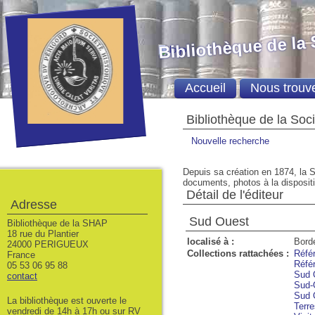
Bibliothèque de la
Accueil
Nous trouv
Bibliothèque de la Soc
Nouvelle recherche
Depuis sa création en 1874, la S
documents, photos à la dispositio
Détail de l'éditeur
Adresse
Sud Ouest
Bibliothèque de la SHAP
18 rue du Plantier
localisé à :
Bord
24000 PERIGUEUX
Collections rattachées :
Réfé
France
Réfé
05 53 06 95 88
Sud 
contact
Sud-
Sud 
La bibliothèque est ouverte le
Terre
vendredi de 14h à 17h ou sur RV