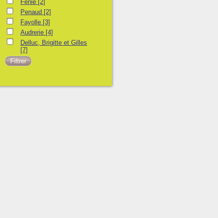
Fénié
[2]
Penaud
[2]
Fayolle
[3]
Audrerie
[4]
Delluc, Brigitte et Gilles
[7]