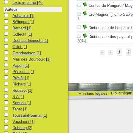
texte imprimé
[40]
Contes du Périgord
/
Magu
Auteur
Cro-Magnon (Homo Sapiens
Aubarbier
[1]
1
Bélingard
[1]
Dictionnaire de Lascaux
Bernard
[1]
Collectif
[1]
Dictionnaire des pays et 
Déchaut-Geneste
[1]
367-1
Gillot
[1]
1
2
Grandmaison
[1]
Mas des Bourboux
[1]
Papon
[1]
Pénisson
[1]
Prévôt
[1]
Richard
[1]
Roussot
[1]
Bibliothèque
Mentions légales
S A
[1]
Sanudo
[1]
Tanet
[1]
Toussaint-Samat
[1]
Vacchiani
[1]
Dubourg
[2]