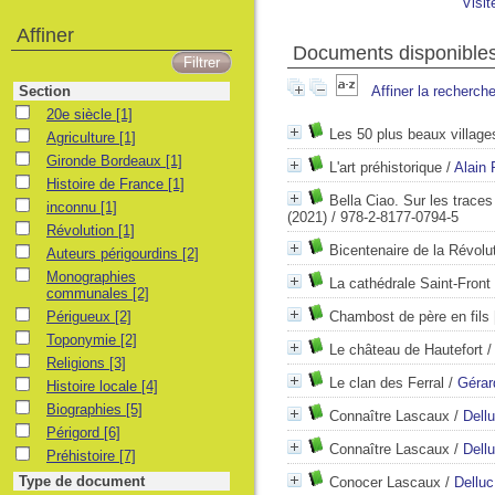
Visit
Affiner
Documents disponibles 
Section
Affiner la recherch
20e siècle
[1]
Les 50 plus beaux village
Agriculture
[1]
Gironde Bordeaux
[1]
L'art préhistorique
/
Alain
Histoire de France
[1]
Bella Ciao. Sur les trace
inconnu
[1]
(2021) / 978-2-8177-0794-5
Révolution
[1]
Bicentenaire de la Révolu
Auteurs périgourdins
[2]
Monographies
La cathédrale Saint-Front
communales
[2]
Périgueux
[2]
Chambost de père en fils 
Toponymie
[2]
Le château de Hautefort
Religions
[3]
Le clan des Ferral
/
Gérar
Histoire locale
[4]
Biographies
[5]
Connaître Lascaux
/
Dellu
Périgord
[6]
Connaître Lascaux
/
Dellu
Préhistoire
[7]
Type de document
Conocer Lascaux
/
Delluc,