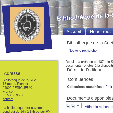
Bibliothèque de la
Accueil
Nous trouv
Bibliothèque de la Soc
Nouvelle recherche
Depuis sa création en 1874, la S
documents, photos à la dispositio
Détail de l'éditeur
Adresse
Confluences
Bibliothèque de la SHAP
18 rue du Plantier
Collections rattachées :
Petit
24000 PERIGUEUX
France
05 53 06 95 88
Documents disponibles 
contact
Affiner la recherch
La bibliothèque est ouverte le
vendredi de 14h à 17h ou sur RV