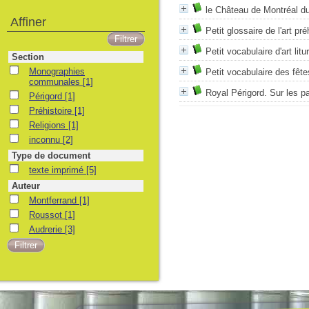
le Château de Montréal d
Affiner
Petit glossaire de l'art pr
Petit vocabulaire d'art litu
Section
Monographies
Petit vocabulaire des fête
communales
[1]
Royal Périgord. Sur les p
Périgord
[1]
Préhistoire
[1]
Religions
[1]
inconnu
[2]
Type de document
texte imprimé
[5]
Auteur
Montferrand
[1]
Roussot
[1]
Audrerie
[3]