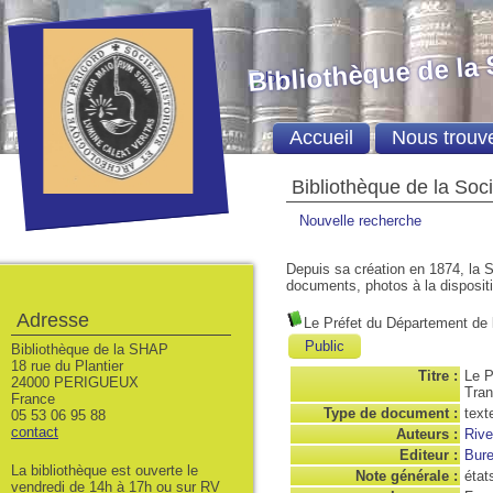
Bibliothèque de la
Accueil
Nous trouv
Bibliothèque de la Soc
Nouvelle recherche
Depuis sa création en 1874, la S
documents, photos à la dispositio
Adresse
Le Préfet du Département de 
Public
Bibliothèque de la SHAP
18 rue du Plantier
Titre :
Le P
24000 PERIGUEUX
Tran
France
Type de document :
text
05 53 06 95 88
contact
Auteurs :
Rive
Editeur :
Bure
La bibliothèque est ouverte le
Note générale :
état
vendredi de 14h à 17h ou sur RV