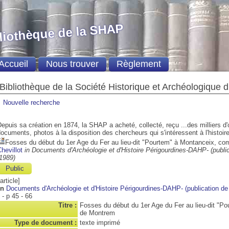
liothèque de la SHAP
Accueil
Nous trouver
Règlement
Bibliothèque de la Société Historique et Archéologique 
Nouvelle recherche
epuis sa création en 1874, la SHAP a acheté, collecté, reçu ...des milliers d
ocuments, photos à la disposition des chercheurs qui s'intéressent à l'histoire
Fosses du début du 1er Age du Fer au lieu-dit "Pourtem" à Montanceix, 
hevillot
in Documents d'Archéologie et d'Histoire Périgourdines-DAHP- (publi
1989)
Public
[article]
in
Documents d'Archéologie et d'Histoire Périgourdines-DAHP- (publication d
. - p 45 - 66
Titre :
Fosses du début du 1er Age du Fer au lieu-dit "
de Montrem
Type de document :
texte imprimé