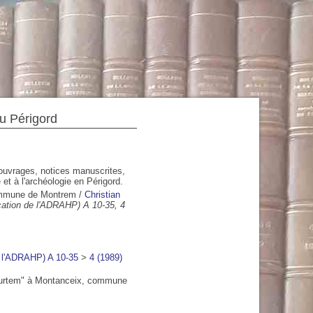
du Périgord
'ouvrages, notices manuscrites,
 et à l'archéologie en Périgord.
commune de Montrem
/
Christian
cation de l'ADRAHP) A 10-35, 4
e l'ADRAHP) A 10-35
>
4 (1989)
Pourtem" à Montanceix, commune