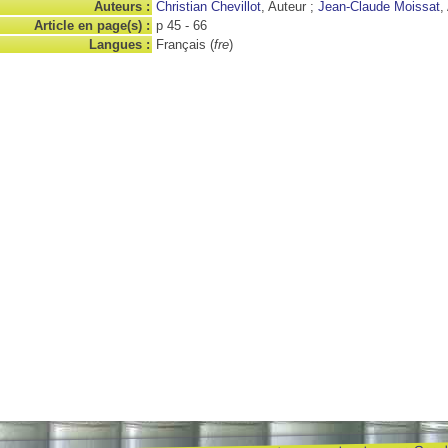
Auteurs :
Christian Chevillot
, Auteur ;
Jean-Claude Moissat
,
Article en page(s) :
p 45 - 66
Langues :
Français (
fre
)