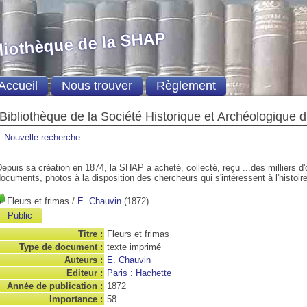
liothèque de la SHAP
Accueil
Nous trouver
Règlement
Bibliothèque de la Société Historique et Archéologique 
Nouvelle recherche
epuis sa création en 1874, la SHAP a acheté, collecté, reçu ...des milliers d
ocuments, photos à la disposition des chercheurs qui s'intéressent à l'histoire
Fleurs et frimas
/
E. Chauvin
(1872)
Public
Titre :
Fleurs et frimas
Type de document :
texte imprimé
Auteurs :
E. Chauvin
Editeur :
Paris : Hachette
Année de publication :
1872
Importance :
58