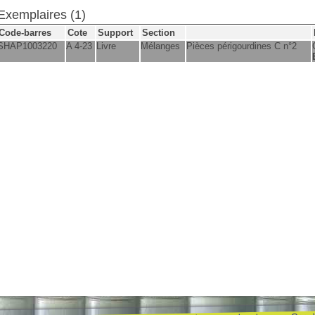
Exemplaires (1)
Code-barres
Cote
Support
Section
SHAP1003220
A 4-23
Livre
Mélanges
Pièces périgourdines C n°2