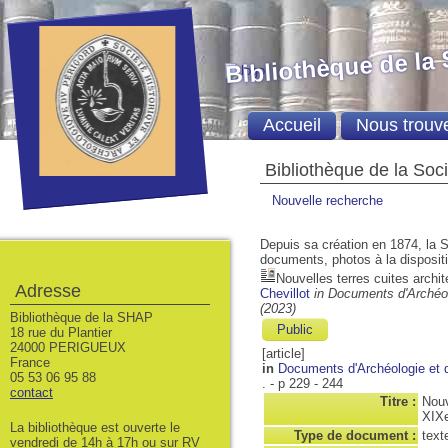
Bibliothèque de la
Accueil
Nous trouv
Bibliothèque de la Soc
Nouvelle recherche
Depuis sa création en 1874, la S
documents, photos à la dispositio
Nouvelles terres cuites archit
Adresse
Chevillot
in Documents d'Archéol
(2023)
Bibliothèque de la SHAP
Public
18 rue du Plantier
24000 PERIGUEUX
[article]
France
in
Documents d'Archéologie et d
05 53 06 95 88
. - p 229 - 244
contact
Titre :
Nouv
XIXe
La bibliothèque est ouverte le
Type de document :
text
vendredi de 14h à 17h ou sur RV