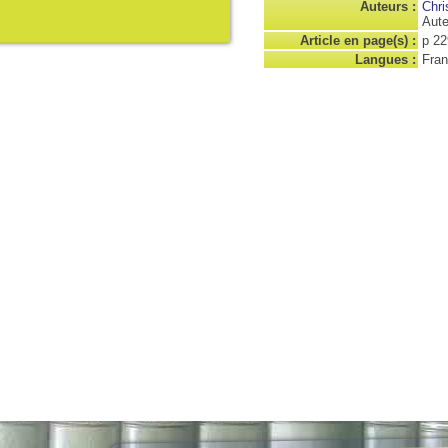
Auteurs :
Chri
Aute
Article en page(s) :
p 22
Langues :
Fran