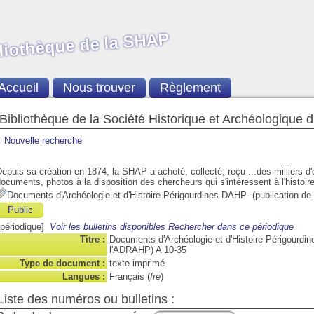
liothèque de la SHAP
Accueil
Nous trouver
Règlement
Bibliothèque de la Société Historique et Archéologique 
Nouvelle recherche
epuis sa création en 1874, la SHAP a acheté, collecté, reçu ...des milliers d
ocuments, photos à la disposition des chercheurs qui s'intéressent à l'histoire
Documents d'Archéologie et d'Histoire Périgourdines-DAHP- (publication d
Public
[périodique]
Voir les bulletins disponibles
Rechercher dans ce périodique
Titre :
Documents d'Archéologie et d'Histoire Périgourdin
l'ADRAHP) A 10-35
Type de document :
texte imprimé
Langues :
Français (
fre
)
Liste des numéros ou bulletins :