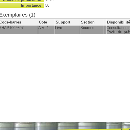
Importance :
50
Exemplaires (1)
Code-barres
Cote
Support
Section
Disponibilité
SHAP1002697
A VI-1
Livre
Sources
Consultation 
Exclu du prê