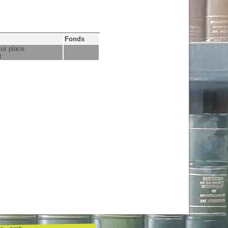
Fonds
sur place
t