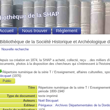
liothèque de la SHAP
Accueil
Nous trouver
Règlement
Bibliothèque de la Société Historique et Archéologique 
Nouvelle recherche
epuis sa création en 1874, la SHAP a acheté, collecté, reçu ...des milliers d
ocuments, photos à la disposition des chercheurs qui s'intéressent à l'histoire
Répertoire numérique de la série T / Enseignement, affaires culturelles, spo
Bécquart
(1976)
Public
Titre :
Répertoire numérique de la série T / Enseignement, 
période 1800-1940
Type de document :
texte imprimé
Auteurs :
Noël Bécquart
Editeur :
Périgueux : Archives Départementales de la Dord
Année de publication :
1976