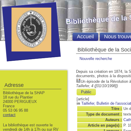
Bibliothèque de la
Accueil
Nous trouv
Bibliothèque de la Soc
Nouvelle recherche
Depuis sa création en 1874, la S
documents, photos à la dispositio
Un épisode de la Révolution
Adresse
Taillefer, 4 ([01/10/1998])
Public
Bibliothèque de la SHAP
18 rue du Plantier
[article]
24000 PERIGUEUX
in
Taillefer, Bulletin de l'associa
France
Titre :
Un é
05 53 06 95 88
Type de document :
text
contact
Auteurs :
Cath
La bibliothèque est ouverte le
Article en page(s) :
P. 1
vendredi de 14h à 17h ou sur RV
Langues :
Fran