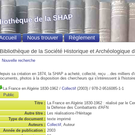
liothèque de la SHAP
Accueil
Nous trouver
Règlement
Bibliothèque de la Société Historique et Archéologique 
Nouvelle recherche
epuis sa création en 1874, la SHAP a acheté, collecté, reçu ...des milliers d
ocuments, photos à la disposition des chercheurs qui s'intéressent à l'histoire
La France en Algérie 1830-1962
/
Collectif
(2003) / 978-2-9516085-1-1
Public
Titre :
La France en Algérie 1830-1962 : réalisé par le Ce
la Défense des Combattants d'AFN
Autre titre :
Les réalisations-l'Héritage
Type de document :
texte imprimé
Auteurs :
Collectif
, Auteur
Année de publication :
2003