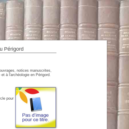
du Périgord
'ouvrages, notices manuscrites,
 et à l'archéologie en Périgord.
rcle pour