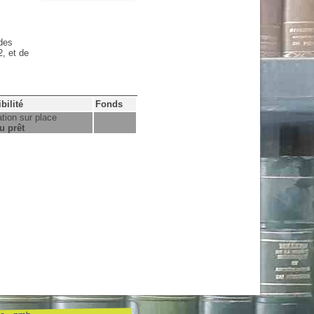
 des
2, et de
bilité
Fonds
tion sur place
u prêt