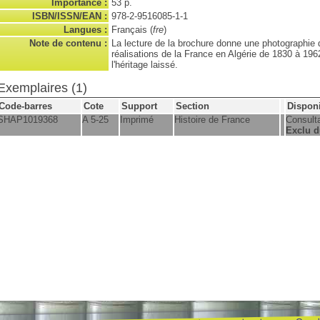
Importance :
53 p.
ISBN/ISSN/EAN :
978-2-9516085-1-1
Langues :
Français (
fre
)
Note de contenu :
La lecture de la brochure donne une photographie
réalisations de la France en Algérie de 1830 à 196
l'héritage laissé.
Exemplaires (1)
Code-barres
Cote
Support
Section
Disponi
SHAP1019368
A 5-25
Imprimé
Histoire de France
Consulta
Exclu d