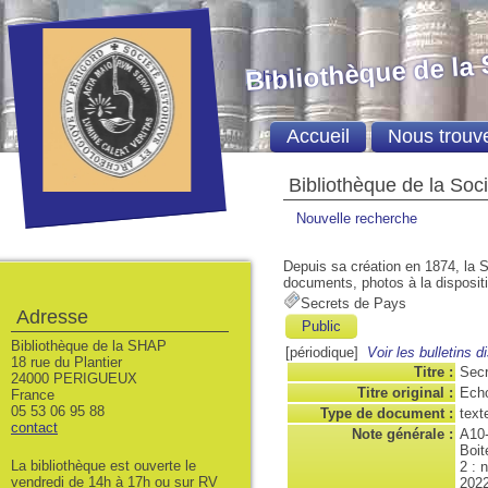
Bibliothèque de la
Accueil
Nous trouv
Bibliothèque de la Soc
Nouvelle recherche
Depuis sa création en 1874, la S
documents, photos à la dispositio
Secrets de Pays
Adresse
Public
Bibliothèque de la SHAP
[périodique]
Voir les bulletins d
18 rue du Plantier
Titre :
Secr
24000 PERIGUEUX
Titre original :
Echo
France
05 53 06 95 88
Type de document :
text
contact
Note générale :
A10
Boit
La bibliothèque est ouverte le
2 : 
vendredi de 14h à 17h ou sur RV
2022