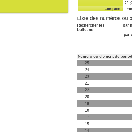
23 ;
Langues :
Fran
Liste des numéros ou bu
Rechercher les
par 
bulletins :
par 
Numéro ou élément de pério
25
24
23
21
22
20
19
18
17
15
14