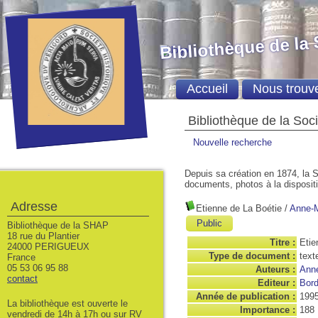
Bibliothèque de la
Accueil
Nous trouv
Bibliothèque de la Soc
Nouvelle recherche
Depuis sa création en 1874, la S
documents, photos à la dispositio
Adresse
Etienne de La Boétie
/
Anne-M
Public
Bibliothèque de la SHAP
18 rue du Plantier
Titre :
Etie
24000 PERIGUEUX
Type de document :
text
France
05 53 06 95 88
Auteurs :
Anne
contact
Editeur :
Bord
Année de publication :
199
La bibliothèque est ouverte le
Importance :
188
vendredi de 14h à 17h ou sur RV