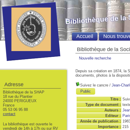
Bibliothèque de la
Accueil
Nous trouv
Bibliothèque de la Soc
Nouvelle recherche
Depuis sa création en 1874, la S
documents, photos à la dispositio
Adresse
Suivez le cancre
/
Jean-Char
Public
Bibliothèque de la SHAP
18 rue du Plantier
Titre :
Suiv
24000 PERIGUEUX
Type de document :
text
France
05 53 06 95 88
Auteurs :
Jean
contact
Editeur :
Pari
Année de publication :
198
La bibliothèque est ouverte le
Importance :
215
vendredi de 14h à 17h ou sur RV