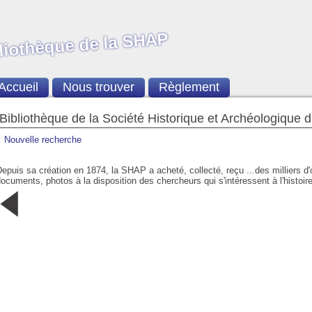
liothèque de la SHAP
Accueil
Nous trouver
Règlement
Bibliothèque de la Société Historique et Archéologique 
Nouvelle recherche
epuis sa création en 1874, la SHAP a acheté, collecté, reçu ...des milliers d
ocuments, photos à la disposition des chercheurs qui s'intéressent à l'histoire
169
97 - L'Hôtel
73
17/18 - Le
2022/2
Plamon à
2° trimestre
Test du Preuré
Sarlat, une
1998
(Bouzic 1625)
résidence du
1984
XIVè siècle :
Architecture et
dossier
documentaire
2° trimestre
2004