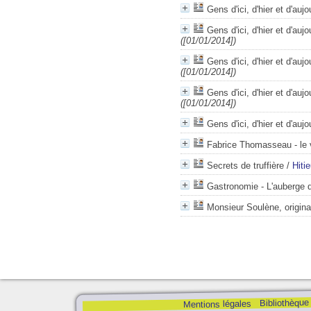
Gens d'ici, d'hier et d'auj
Gens d'ici, d'hier et d'aujo
([01/01/2014])
Gens d'ici, d'hier et d'auj
([01/01/2014])
Gens d'ici, d'hier et d'auj
([01/01/2014])
Gens d'ici, d'hier et d'auj
Fabrice Thomasseau - le 
Secrets de truffière
/
Hiti
Gastronomie - L'auberge 
Monsieur Soulène, origina
Bibliothèque
Mentions légales