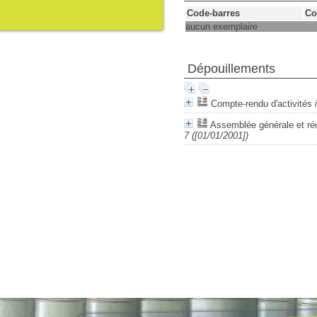
Code-barres
Co
aucun exemplaire
Dépouillements
Compte-rendu d'activités
Assemblée générale et réu
7 ([01/01/2001])