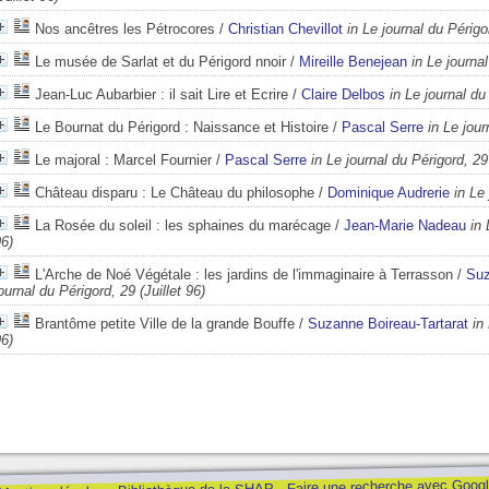
Nos ancêtres les Pétrocores
/
Christian Chevillot
in Le journal du Périgor
Le musée de Sarlat et du Périgord nnoir
/
Mireille Benejean
in Le journal
Jean-Luc Aubarbier : il sait Lire et Ecrire
/
Claire Delbos
in Le journal du
Le Bournat du Périgord : Naissance et Histoire
/
Pascal Serre
in Le jour
Le majoral : Marcel Fournier
/
Pascal Serre
in Le journal du Périgord, 29 
Château disparu : Le Château du philosophe
/
Dominique Audrerie
in Le
La Rosée du soleil : les sphaines du marécage
/
Jean-Marie Nadeau
in 
6)
L'Arche de Noé Végétale : les jardins de l'immaginaire à Terrasson
/
Suz
ournal du Périgord, 29 (Juillet 96)
Brantôme petite Ville de la grande Bouffe
/
Suzanne Boireau-Tartarat
in
6)
Faire une recherche avec Googl