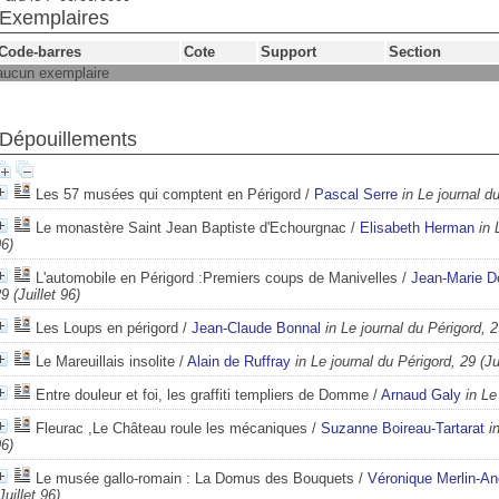
Exemplaires
Code-barres
Cote
Support
Section
aucun exemplaire
Dépouillements
Les 57 musées qui comptent en Périgord
/
Pascal Serre
in Le journal du
Le monastère Saint Jean Baptiste d'Echourgnac
/
Elisabeth Herman
in 
6)
L'automobile en Périgord :Premiers coups de Manivelles
/
Jean-Marie D
9 (Juillet 96)
Les Loups en périgord
/
Jean-Claude Bonnal
in Le journal du Périgord, 2
Le Mareuillais insolite
/
Alain de Ruffray
in Le journal du Périgord, 29 (Jui
Entre douleur et foi, les graffiti templiers de Domme
/
Arnaud Galy
in Le
Fleurac ,Le Château roule les mécaniques
/
Suzanne Boireau-Tartarat
i
6)
Le musée gallo-romain : La Domus des Bouquets
/
Véronique Merlin-An
Juillet 96)