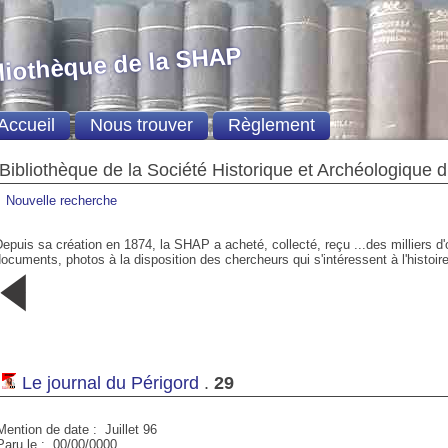
liothèque de la SHAP
Accueil
Nous trouver
Règlement
Bibliothèque de la Société Historique et Archéologique 
Nouvelle recherche
epuis sa création en 1874, la SHAP a acheté, collecté, reçu ...des milliers d
ocuments, photos à la disposition des chercheurs qui s'intéressent à l'histoire
2
1
N° spécial -
N° spécial
Automne
Eté 1989
L'art des
1993
1989
gestes, les
gestes de l'art
Mai 1995
Le journal du Périgord
.
29
Mention de date : Juillet 96
Paru le : 00/00/0000