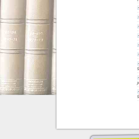
9
j
9