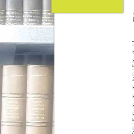
9
2
9
(