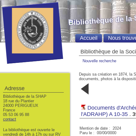
Bibliothèque de la
Accueil
Nous trouv
Bibliothèque de la Soc
Nouvelle recherche
Depuis sa création en 1874, la S
documents, photos à la dispositio
3
2
Adresse
1988
1987
Bibliothèque de la SHAP
18 rue du Plantier
24000 PERIGUEUX
Documents d'Archéol
France
l'ADRAHP) A 10-35
.
3
05 53 06 95 88
contact
Mention de date : 2024
La bibliothèque est ouverte le
Paru le : 00/00/0000
vendredi de 14h à 17h ou sur RV