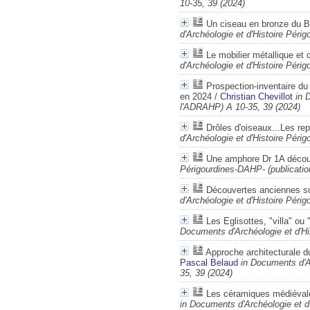
10-35, 39 (2024)
Un ciseau en bronze du B
d'Archéologie et d'Histoire Pér
Le mobilier métallique et
d'Archéologie et d'Histoire Pér
Prospection-inventaire du
en 2024
/
Christian Chevillot
in 
l'ADRAHP) A 10-35, 39 (2024)
Drôles d'oiseaux...Les re
d'Archéologie et d'Histoire Pér
Une amphore Dr 1A décou
Périgourdines-DAHP- (publicati
Découvertes anciennes sur
d'Archéologie et d'Histoire Pér
Les Eglisottes, "villa" 
Documents d'Archéologie et d'Hi
Approche architecturale 
Pascal Belaud
in Documents d'A
35, 39 (2024)
Les céramiques médiévale
in Documents d'Archéologie et d