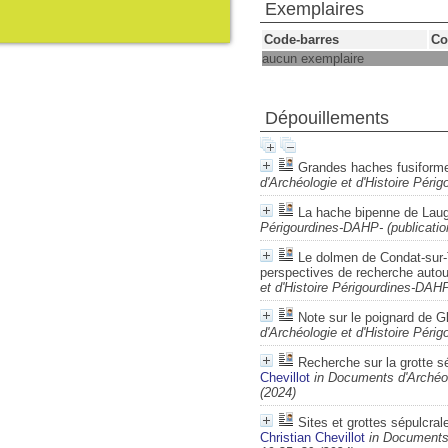
Exemplaires
Code-barres
Co
aucun exemplaire
Dépouillements
Grandes haches fusiforme
d'Archéologie et d'Histoire Pér
La hache bipenne de Laug
Périgourdines-DAHP- (publicati
Le dolmen de Condat-sur-T
perspectives de recherche autou
et d'Histoire Périgourdines-DAH
Note sur le poignard de G
d'Archéologie et d'Histoire Pér
Recherche sur la grotte 
Chevillot
in Documents d'Archéol
(2024)
Sites et grottes sépulcra
Christian Chevillot
in Documents 