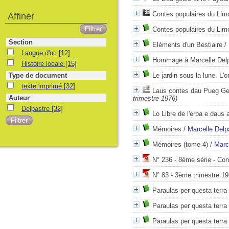
Contes populaires du Lim
Affiner
Contes populaires du Lim
Section
Eléments d'un Bestiaire
/
Langue d'oc
[12]
Hommage à Marcelle Delp
Histoire locale
[15]
Type de document
Le jardin sous la lune. L'or
texte imprimé
[32]
Laus contes dau Pueg Gerj
Auteur
trimestre 1976)
Delpastre
[32]
Lo Libre de l'erba e daus 
Mémoires
/
Marcelle Delp
Mémoires (tome 4)
/
Marc
N° 236 - 8ème série - Con
N° 83 - 3ème trimestre 19
Paraulas per questa terra
Paraulas per questa terra
Paraulas per questa terra