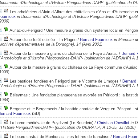
ocuments d'Archéologie et d'Histoire Périgourdines-DAHP- (publication de l
Les arbalétriers d'Alain d'Albret des châtellenies d'Ans et d'Auberoche 
Fournioux
in Documents d'Archéologie et d'Histoire Périgourdines-DAHP- (pub
2009)
Auriac-du-Périgord / Une mesure à grains d'un système local en Périgor
Autour d'une forêt oubliée : La Plagne
/
Bernard Fournioux
in Mémoire d
rchives départementales de la Dordogne), 14 (Avril 2001)
Autour de la mesure à grains du château de la Faye à Auriac
/
Bernard 
'Archéologie et d'Histoire Périgourdines-DAHP- (publication de l'ADRAHP) A 1
Autour de la mesure à grains du château de La Faye commune d'Auriac
1999)
Les bastides fondées en Périgord par le Vicomte de Limoges
/
Bernard 
'Archéologie et d'Histoire Périgourdines-DAHP- (publication de l'ADRAHP) A 1
Béleymas : Une fondation plantagenaise avortée en Périgord : la basti
1984)
Bergerac et le Bergeracois / la bastide comtale de Vergt en Périgord : s
Bernard Fournioux
(SD)
La borne médiévale de Puydivert (Le Bourdeix)
/
Christian Chevillot
in 
'Histoire Périgourdines-DAHP- (publication de l'ADRAHP) A 10-35, 33 (2018)
Le bourg castral de Montignac : ses lettres de franchise
/
Bernard Four