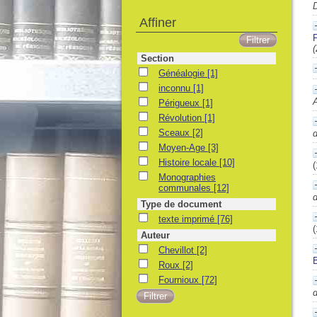
D
Affiner
(
Section
Généalogie
[1]
inconnu
[1]
A
Périgueux
[1]
Révolution
[1]
Sceaux
[2]
d
Moyen-Age
[3]
Histoire locale
[10]
(
Monographies
communales
[12]
d
Type de document
texte imprimé
[76]
(
Auteur
Chevillot
[2]
Roux
[2]
Fournioux
[72]
d