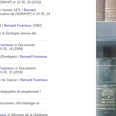
'ADRAHP) A 10-35, 25 (2010)
en l'année 1471
/
Bernard
lication de l'ADRAHP) A 10-35, 24
d
/
Bernard Fournioux
(1982)
e la Dordogne (revue des
Fournioux
in Documents
0-35, 14 (1999)
 (Dordogne)
/
Bernard Fournioux
Fournioux
in Documents
0-35, 31 (2016)
de de Goyran
/
Bernard Fournioux
tratigraphie du peuplement
/
Documents d'Archéologie et
nioux
in Mémoire de la Dordogne