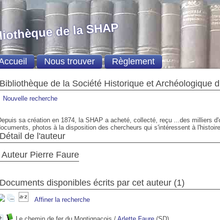
liothèque de la SHAP
Accueil
Nous trouver
Règlement
Bibliothèque de la Société Historique et Archéologique 
Nouvelle recherche
epuis sa création en 1874, la SHAP a acheté, collecté, reçu ...des milliers d
ocuments, photos à la disposition des chercheurs qui s'intéressent à l'histoire
Détail de l'auteur
Auteur Pierre Faure
Documents disponibles écrits par cet auteur (1)
Affiner la recherche
Le chemin de fer du Montignacois
/
Arlette Faure
(SD)