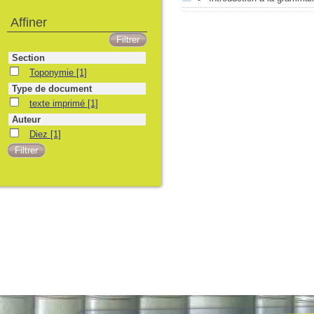
Affiner
Section
Toponymie
[1]
Type de document
texte imprimé
[1]
Auteur
Diez
[1]