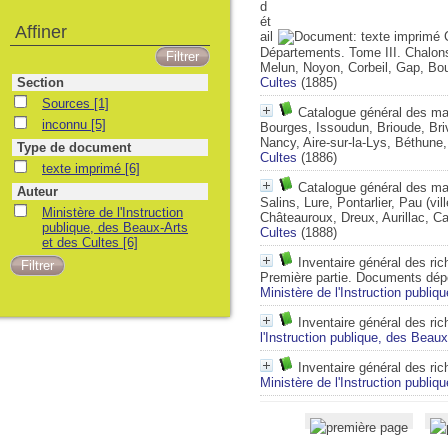
Affiner
Départements. Tome III. Chalons
Melun, Noyon, Corbeil, Gap, B
Section
Cultes
(1885)
Sources
[1]
Catalogue général des ma
inconnu
[5]
Bourges, Issoudun, Brioude, Bri
Nancy, Aire-sur-la-Lys, Béthune,
Type de document
Cultes
(1886)
texte imprimé
[6]
Catalogue général des ma
Auteur
Salins, Lure, Pontarlier, Pau (v
Ministère de l'Instruction
Châteauroux, Dreux, Aurillac, C
publique, des Beaux-Arts
Cultes
(1888)
et des Cultes
[6]
Inventaire général des ri
Première partie. Documents dép
Ministère de l'Instruction publi
Inventaire général des ri
l'Instruction publique, des Beau
Inventaire général des ri
Ministère de l'Instruction publi