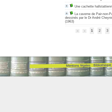
Une cachette hallstattienn
La caverne de Pair-non-Pa
dessinés par le Dr André Cheynie
(1963)
1
2
3
Bibliothèque
Mentions légales