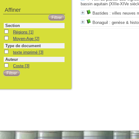
bassin aquitain (XIIIe-XIVe siècl
Affiner
Bastides : villes neuves 
Bonaguil : genèse & histoi
Section
Régions
[1]
Moyen-Age
[2]
Type de document
texte imprimé
[3]
Auteur
Coste
[3]