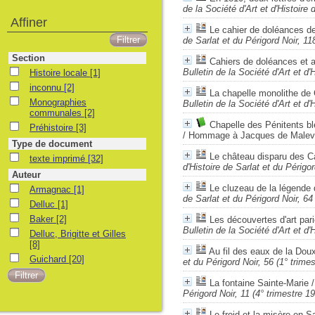
de la Société d'Art et d'Histoire 
Affiner
Le cahier de doléances de 
de Sarlat et du Périgord Noir, 11
Section
Cahiers de doléances et 
Bulletin de la Société d'Art et d'
Histoire locale
[1]
inconnu
[2]
La chapelle monolithe de
Monographies
Bulletin de la Société d'Art et d'
communales
[2]
Chapelle des Pénitents bl
Préhistoire
[3]
/ Hommage à Jacques de Malevi
Type de document
Le château disparu des Ca
texte imprimé
[32]
d'Histoire de Sarlat et du Périgor
Auteur
Le cluzeau de la légende
Armagnac
[1]
de Sarlat et du Périgord Noir, 64
Delluc
[1]
Baker
[2]
Les découvertes d'art pari
Bulletin de la Société d'Art et d'
Delluc, Brigitte et Gilles
[8]
Au fil des eaux de la Dou
Guichard
[20]
et du Périgord Noir, 56 (1° trime
La fontaine Sainte-Marie
Périgord Noir, 11 (4° trimestre 1
Le froid et la misère en S