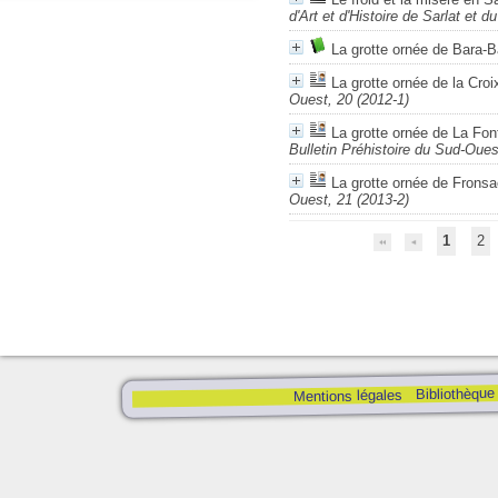
d'Art et d'Histoire de Sarlat et d
La grotte ornée de Bara-B
La grotte ornée de la Cro
Ouest, 20 (2012-1)
La grotte ornée de La Fo
Bulletin Préhistoire du Sud-Oues
La grotte ornée de Fronsa
Ouest, 21 (2013-2)
1
2
Bibliothèque
Mentions légales