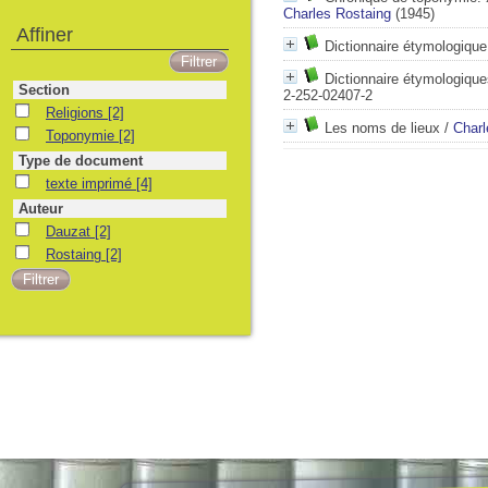
Charles Rostaing
(1945)
Affiner
Dictionnaire étymologiqu
Dictionnaire étymologiqu
Section
2-252-02407-2
Religions
[2]
Les noms de lieux
/
Charl
Toponymie
[2]
Type de document
texte imprimé
[4]
Auteur
Dauzat
[2]
Rostaing
[2]