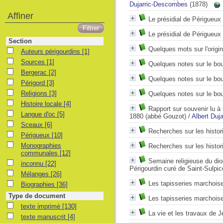
Dujarric-Descombes
(1878)
Affiner
Le présidial de Périgueux
Le présidial de Périgueux
Section
Quelques mots sur l'origi
Auteurs périgourdins
[1]
Sources
[1]
Quelques notes sur le bou
Bergerac
[2]
Quelques notes sur le bou
Périgord
[3]
Religions
[3]
Quelques notes sur le bou
Histoire locale
[4]
Rapport sur souvenir lu à
Langue d'oc
[5]
1880 (abbé Gouzot)
/
Albert Duj
Sceaux
[6]
Recherches sur les histor
Périgueux
[10]
Monographies
Recherches sur les histor
communales
[12]
Semaine religieuse du di
inconnu
[22]
Périgourdin curé de Saint-Sulpic
Mélanges
[26]
Les tapisseries marchois
Biographies
[36]
Type de document
Les tapisseries marchois
texte imprimé
[130]
La vie et les travaux de 
texte manuscrit
[4]