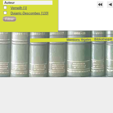
Auteur
Verneilh
[1]
Dujarric-Descombes
[133]
Bibliothèque
Mentions légales