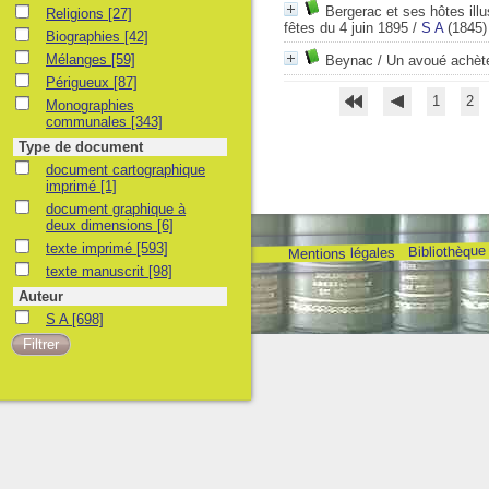
Bergerac et ses hôtes illu
Religions
[27]
fêtes du 4 juin 1895
/
S A
(1845)
Biographies
[42]
Mélanges
[59]
Beynac / Un avoué achète
Périgueux
[87]
1
2
Monographies
communales
[343]
Type de document
document cartographique
imprimé
[1]
document graphique à
deux dimensions
[6]
texte imprimé
[593]
Bibliothèque
Mentions légales
texte manuscrit
[98]
Auteur
S A
[698]