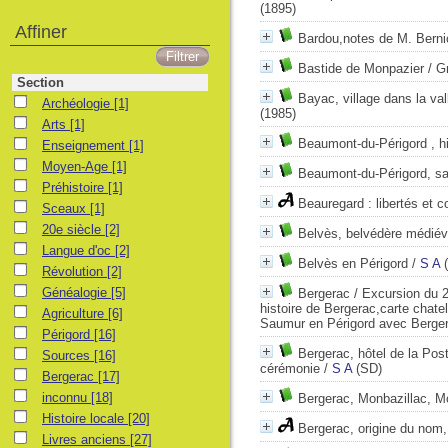
(1895)
Affiner
Bardou,notes de M. Bernic
Bastide de Monpazier / Gr
Section
Bayac, village dans la va
Archéologie
[1]
(1985)
Arts
[1]
Beaumont-du-Périgord , hi
Enseignement
[1]
Moyen-Age
[1]
Beaumont-du-Périgord, sa
Préhistoire
[1]
Beauregard : libertés et 
Sceaux
[1]
20e siècle
[2]
Belvès, belvédère médiéva
Langue d'oc
[2]
Belvès en Périgord
/
S A
(
Révolution
[2]
Généalogie
[5]
Bergerac / Excursion du 2
histoire de Bergerac,carte chate
Agriculture
[6]
Saumur en Périgord avec Berger
Périgord
[16]
Bergerac, hôtel de la Pos
Sources
[16]
cérémonie
/
S A
(SD)
Bergerac
[17]
inconnu
[18]
Bergerac, Monbazillac, M
Histoire locale
[20]
Bergerac, origine du nom, 
Livres anciens
[27]