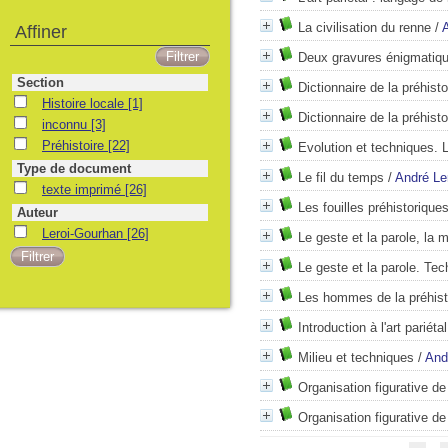
La civilisation du renne
/
Affiner
Deux gravures énigmatiq
Section
Dictionnaire de la préhisto
Histoire locale
[1]
Dictionnaire de la préhisto
inconnu
[3]
Préhistoire
[22]
Evolution et techniques. 
Type de document
Le fil du temps
/
André Le
texte imprimé
[26]
Les fouilles préhistoriqu
Auteur
Leroi-Gourhan
[26]
Le geste et la parole, la
Le geste et la parole. Te
Les hommes de la préhist
Introduction à l'art pariéta
Milieu et techniques
/
And
Organisation figurative de
Organisation figurative de