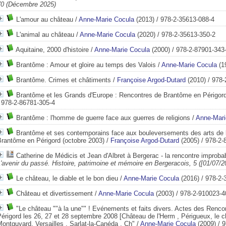
70 (Décembre 2025)
L'amour au château
/
Anne-Marie Cocula
(2013) / 978-2-35613-088-4
L'animal au château
/
Anne-Marie Cocula
(2020) / 978-2-35613-350-2
Aquitaine, 2000 d'histoire
/
Anne-Marie Cocula
(2000) / 978-2-87901-343
Brantôme : Amour et gloire au temps des Valois
/
Anne-Marie Cocula
(1
Brantôme. Crimes et châtiments
/
Françoise Argod-Dutard
(2010) / 978-
Brantôme et les Grands d'Europe : Rencontres de Brantôme en Périgor
/ 978-2-86781-305-4
Brantôme : l'homme de guerre face aux guerres de religions
/
Anne-Mari
Brantôme et ses contemporains face aux bouleversements des arts de l
Brantôme en Périgord (octobre 2003)
/
Françoise Argod-Dutard
(2005) / 978-2-
Catherine de Médicis et Jean d'Albret à Bergerac - la rencontre improba
'avenir du passé. Histoire, patrimoine et mémoire en Bergeracois, 5 ([01/07/2
Le château, le diable et le bon dieu
/
Anne-Marie Cocula
(2016) / 978-2-
Château et divertissement
/
Anne-Marie Cocula
(2003) / 978-2-910023-4
"Le château ""à la une"" ! Evénements et faits divers. Actes des Rencont
érigord les 26, 27 et 28 septembre 2008 [Château de l'Herm , Périgueux, le ch
ontguyard, Versailles , Sarlat-la-Canéda , Ch"
/
Anne-Marie Cocula
(2009) / 