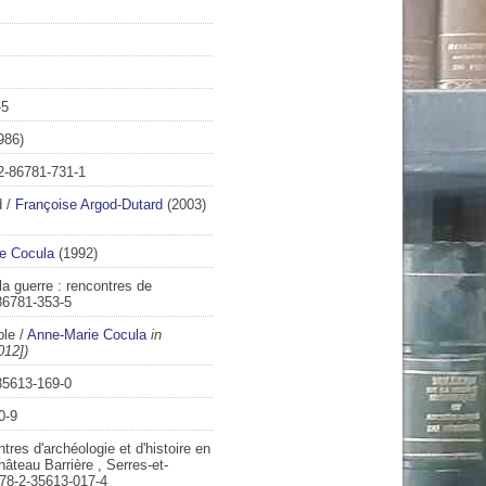
-5
986)
2-86781-731-1
d
/
Françoise Argod-Dutard
(2003)
e Cocula
(1992)
a guerre : rencontres de
86781-353-5
ble
/
Anne-Marie Cocula
in
012])
35613-169-0
0-9
res d'archéologie et d'histoire en
âteau Barrière , Serres-et-
978-2-35613-017-4