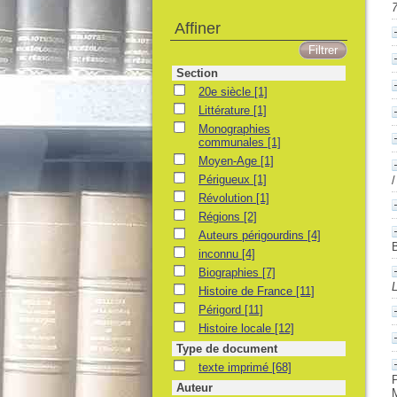
Affiner
Section
20e siècle
[1]
Littérature
[1]
Monographies
communales
[1]
Moyen-Age
[1]
Périgueux
[1]
Révolution
[1]
Régions
[2]
Auteurs périgourdins
[4]
inconnu
[4]
Biographies
[7]
L
Histoire de France
[11]
Périgord
[11]
Histoire locale
[12]
Type de document
texte imprimé
[68]
P
Auteur
M