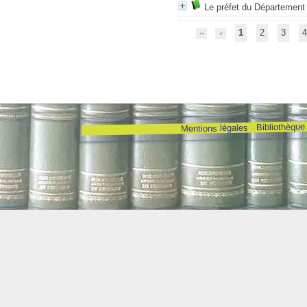
Le préfet du Département 
1
2
3
4
Bibliothèque
Mentions légales